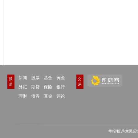
新闻
股票
基金
黄金
频
交
道
易
外汇
期货
保险
银行
理财
债券
互金
评论
举报/投诉/意见反