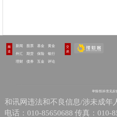
新闻
股票
基金
黄金
频
交
道
易
外汇
期货
保险
银行
理财
债券
互金
评论
举报/投诉/意见反
和讯网违法和不良信息/涉未成年人有害
电话：010-85650688 传真：010-856