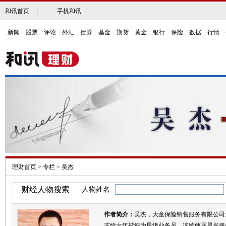
和讯首页
|
手机和讯
新闻
|
股票
|
评论
|
外汇
|
债券
|
基金
|
期货
|
黄金
|
银行
|
保险
|
数据
|
行情
|
理财首页
>
专栏
>
吴杰
财经人物搜索
人物姓名
作者简介：
吴杰，大童保险销售服务有限公司
连续六年被评为星级业务员，连续两届星光服