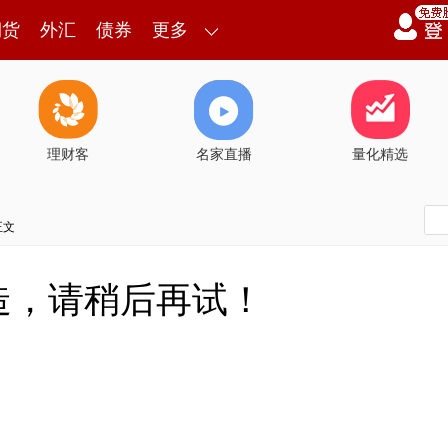
期货
外汇
债券
更多
理财客
名家直播
量化精选
正文
造，请稍后再试！