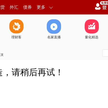
期货
外汇
债券
更多
理财客
名家直播
量化精选
正文
造，请稍后再试！