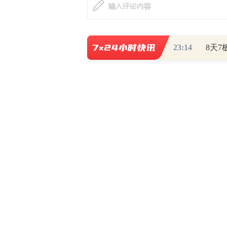
23:14
最新评论
查看
热门关注
财道头条
财经热点尽在和讯财经AP
秦蠡论股专栏 07-
【日报】弹