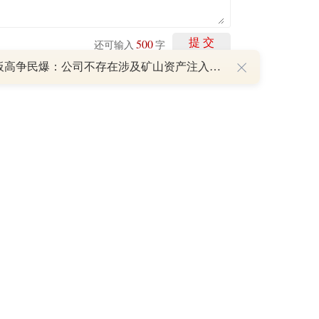
500
提 交
还可输入
字
8天7板高争民爆：公司不存在涉及矿山资产注入和重大资产重组的具体计划
剩下
100
条评论
P
重磅利好刺激叠加估值修复预期 主力逆势抄底一只中药龙头股
16 07:29
簧没坏，只是暂时被压住