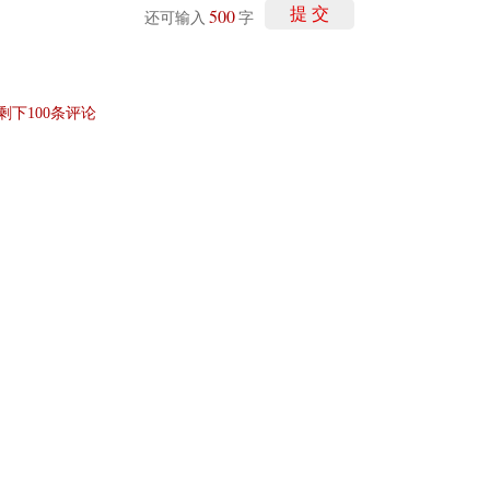
500
提 交
还可输入
字
剩下
100
条评论
讯网无关。和讯网站对文中陈述、观点判断保持中立，不对所包含内容的准确性、可靠
仅作参考，并请自行承担全部责任。
和讯恭候您的意见
-
联系我们
-
关于我们
-
广告服务