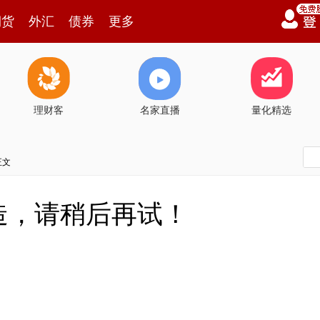
期货
外汇
债券
更多
理财客
名家直播
量化精选
正文
造，请稍后再试！