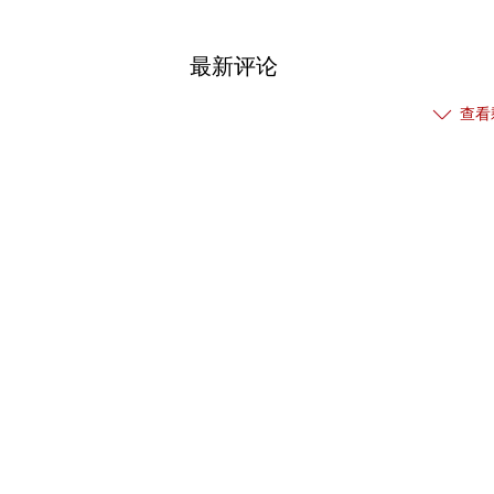
最新评论
查看
热门关注
【免责声明】本文仅代表作者本人观点，与和