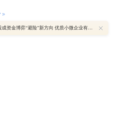
P
微盘股成资金博弈“避险”新方向 优质小微企业有望迎来价值重估
重磅利好刺激叠加估值修复预期 主力逆势抄底一只中药龙头股
16 07:29
簧没坏，只是暂时被压住
8:13
部区间已探明，但过程不会一帆风顺
7:48