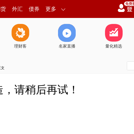
期货
外汇
债券
更多
理财客
名家直播
量化精选
正文
造，请稍后再试！