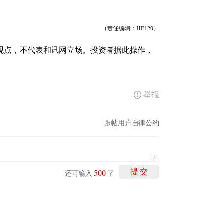
（责任编辑：HF120）
观点，不代表和讯网立场。投资者据此操作，
举报
跟帖用户自律公约
500
提 交
还可输入
字