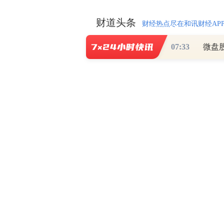
财道头条
财经热点尽在和讯财经AP
07:33
秦蠡论股专栏 07-
【日报】弹
脱水君 07-15 0
【日报】底
脱水君 07-14 0