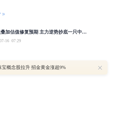
P
重磅利好刺激叠加估值修复预期 主力逆势抄底一只中药龙头股
16 07:29
簧没坏，只是暂时被压住
珠宝概念股拉升 招金黄金涨超9%
8:13
部区间已探明，但过程不会一帆风顺
7:48