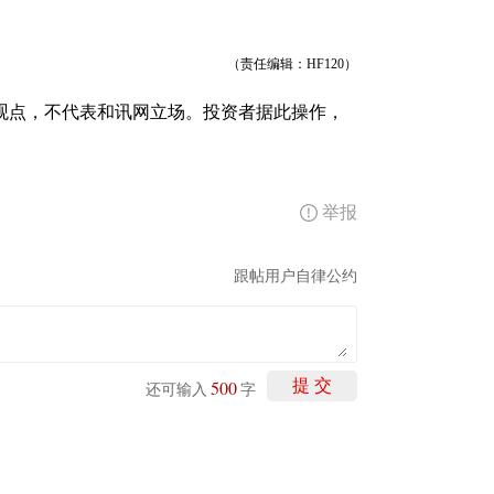
（责任编辑：HF120）
观点，不代表和讯网立场。投资者据此操作，
举报
跟帖用户自律公约
500
提 交
还可输入
字