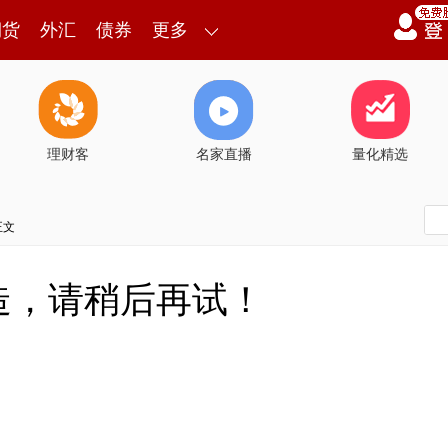
期货
外汇
债券
更多
理财客
名家直播
量化精选
正文
造，请稍后再试！