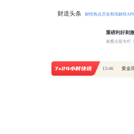
财道头条
财经热点尽在和讯财经AP
秦蠡论股专栏 07-
【日报】弹
13:46
黄金
脱水君 07-15 0
【日报】底
脱水君 07-14 0