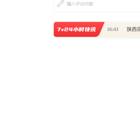
16:43
陕西
最新评论
查看
热门关注
财道头条
财经热点尽在和讯财经AP
秦蠡论股专栏 07-
【日报】弹