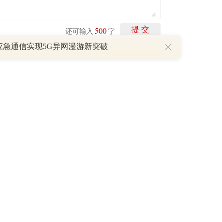
500
提 交
还可输入
字
应急通信实现5G异网漫游新突破
剩下
100
条评论
P
重磅利好刺激叠加估值修复预期 主力逆势抄底一只中药龙头股
16 07:29
簧没坏，只是暂时被压住