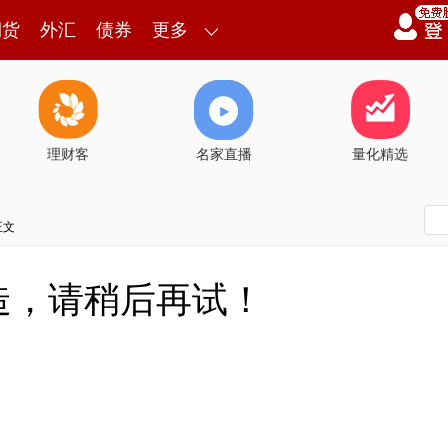
期货
外汇
债券
更多
理财客
名家直播
量化精选
正文
造，请稍后再试！