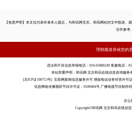
用品到耐用品的升级，个人消费支出占GDP比重也从1967年的58.
近70%。
【免责声明】本文仅代表作者本人观点，与和讯网无关。和讯网站对文中陈述、观
仅作参考
理财频道恭候您的
违法和不良信息举报电话：010-65880240 客服电话：010-8565
本站郑重声明：和讯网 北京和讯在线信息咨询服务
[
京ICP证100713号
]
互联网新闻信息服务许可
增值电信业务经营许可证[B2-
信息网络传播视听节目许可证：0109404号
广播电视节目制作经
京公网
Copyright©和讯网 北京和讯在线信息咨