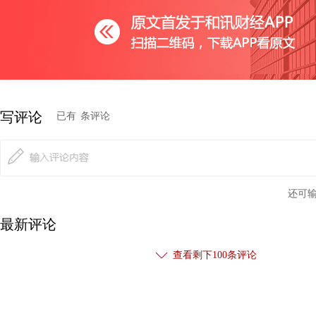
产出是平衡的，消费并没有对经济起到拉动作用；而此时，人口
至200个玩具，这时则需要再开动一台机器，耗电和产出均增长
济。
80年代的
日本
以及当下的美国，消费都是经济增长的主引擎
写评论
已有
条评论
显示，在1961-1973年经济高速增长的日本，同期新车销量年均增
经济增速放缓之后，新车销量增速也相应跌至3.4%。1986年
长-0.28%。此外，在高速增长期，像啤酒、文娱传媒等年轻型
支出和GDP很大的比重。
还可
最新评论
再来看美国。二战结束后的1946-1964年间，美国迎来了婴儿
查看剩下
100
条评论
出生，约占目前美国总人口的1/4。而这些新生儿后来逐渐成长
国也在这段时间实现了消费升级。数据显示，美国的服务消费占比
商品消费，并在1979年前后正式确立趋势，消费结构也经历了