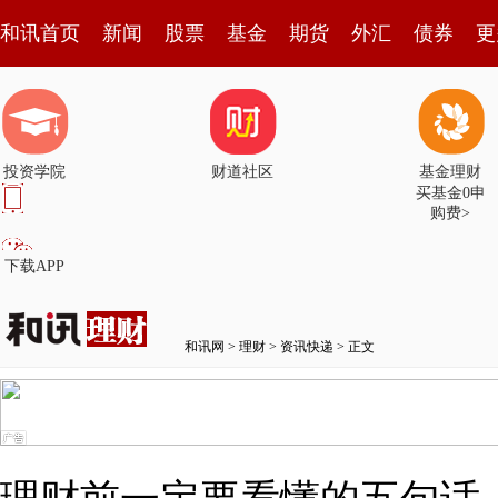
和讯首页
新闻
股票
基金
期货
外汇
债券
更
投资学院
财道社区
基金理财
买基金0申
购费>
下载APP
和讯网
>
理财
>
资讯快递
> 正文