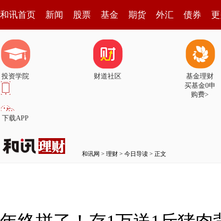
和讯首页
新闻
股票
基金
期货
外汇
债券
更
投资学院
财道社区
基金理财
买基金0申
购费>
下载APP
和讯网
>
理财
>
今日导读
> 正文