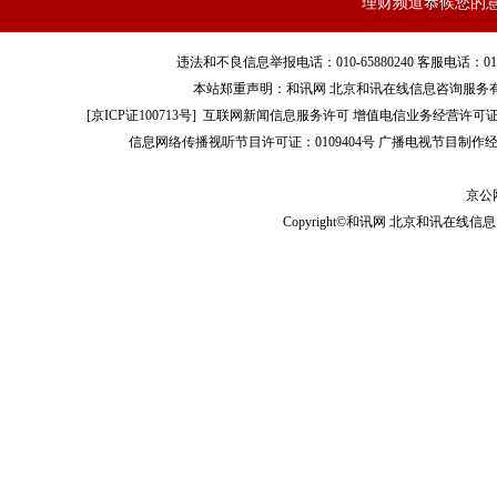
理财频道恭候您的
违法和不良信息举报电话：010-65880240 客服电话：010-8565
本站郑重声明：和讯网 北京和讯在线信息咨询服务
[
京ICP证100713号
]
互联网新闻信息服务许可
增值电信业务经营许可证[B2-
信息网络传播视听节目许可证：0109404号
广播电视节目制作经
京公网
Copyright©和讯网 北京和讯在线信息咨
可能你觉得，这岂不是很麻烦。但你想啊，3万元存2年，我
这看起来多划算啊！爸爸妈妈能不开心吗？
所以这种模式特别受父母这一代人的追捧，对于大叔大妈们
这些东西看上去更实在，一箱一箱往家里搬，甚至餐桌上无缘无
开心了。