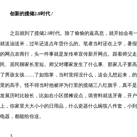
创新的揽储2.0时代 /
之后就到了揽储2.0时代。除了偷偷的返高息，就开始会有
就送油送米，过年还送点年货什么的。笔者当时还在上学，暑假
的网点农商行，头一件事就是发传单宣传新开网点。跟着师父走
民、居民聊家长里短。师父对哪家发生了什么事、那家儿子要高
了男孩女孩……了如指掌，当时觉得没什么，这会儿想起来，的
里的高手。怪不得当时他被评为行里的揽储三八红旗手，真不是
发展历时比较长，比如在小区摆摊设点，填资料就送牙膏，开户
上，你家里大大小小的日用品，什么瓷器什么碗筷八件套，小到
电器，都能给你送。
3.