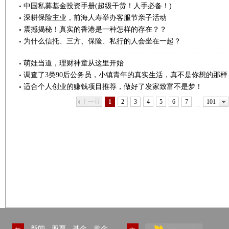
中国私募基金投资手册(超级干货！人手必备！)
深耕保险主业，前海人寿举办客服节亲子活动
震撼揭秘！真实的香港是一种怎样的存在？？
为什么信托、三方、保险、私行的人会坐在一起？
萌娃当道，理财神童从这里开始
调查了3类90后公务员，小镇青年的真实生活，真不是你想的那样
适合个人创业的赚钱项目推荐，做好了发家致富不是梦！
上一页
下一页
1
2
3
4
5
6
7
101
…
新闻
股票
基金
黄金