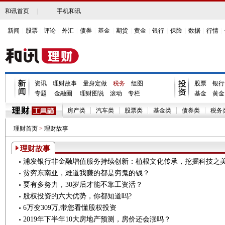
和讯首页
|
手机和讯
新闻
|
股票
|
评论
|
外汇
|
债券
|
基金
|
期货
|
黄金
|
银行
|
保险
|
数据
|
行情
|
资讯
理财故事
量身定做
税务
组图
股票
银行
专题
金融圈
理财图说
滚动
专栏
基金
黄金
房产类
汽车类
股票类
基金类
债券类
税务
理财首页
>
理财故事
理财故事
浦发银行非金融增值服务持续创新：植根文化传承，挖掘科技之
贫穷东南亚，难道我赚的都是穷鬼的钱？
要有多努力，30岁后才能不靠工资活？
股权投资的六大优势，你都知道吗?
6万变309万,带您看懂股权投资
2019年下半年10大房地产预测，房价还会涨吗？