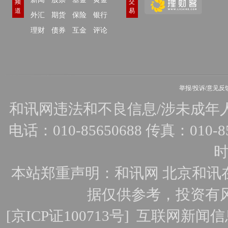
频
交
道
易
外汇
期货
保险
银行
理财
债券
互金
评论
举报/投诉/意见反
和讯网违法和不良信息/涉未成年人有害
电话：010-85650688 传真：010-856
时
本站郑重声明：和讯网 北京和讯
据仅供参考，投资有
[
京ICP证100713号
]
互联网新闻信