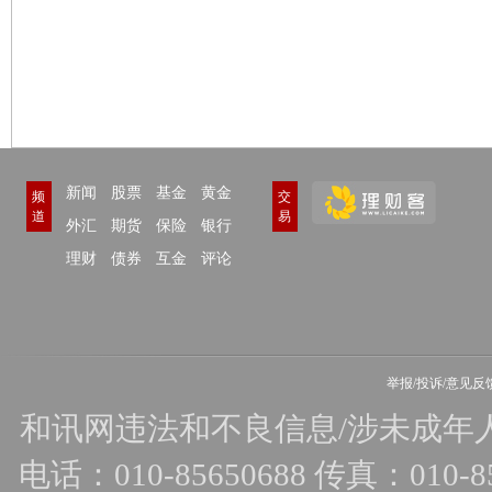
新闻
股票
基金
黄金
频
交
道
易
外汇
期货
保险
银行
理财
债券
互金
评论
举报/投诉/意见反
和讯网违法和不良信息/涉未成年人有害
电话：010-85650688 传真：010-856