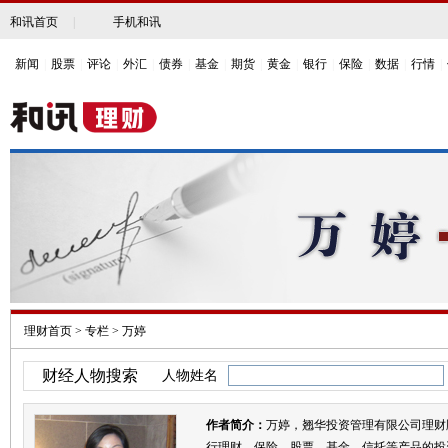
和讯首页
|
手机和讯
新闻
|
股票
|
评论
|
外汇
|
债券
|
基金
|
期货
|
黄金
|
银行
|
保险
|
数据
|
行情
|
理财首页
>
专栏
>
万婷
财经人物搜索
人物姓名
作者简介：
万婷，翘华投资管理有限公司理财
行理财、保险，股票、基金、信托等产品的投